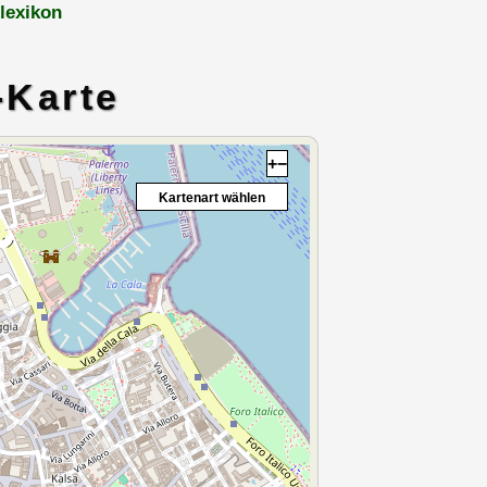
lexikon
-Karte
+
−
Kartenart wählen