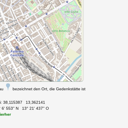
nau
bezeichnet den Ort, die Gedenkstätte ist
i:
38,115387 13,362141
 6' 553'' N 13° 21' 437'' O
ierher