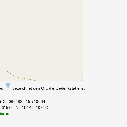
nau
bezeichnet den Ort, die Gedenkstätte ist
i:
38,066492 15,719664
 3' 593'' N 15° 43' 107'' O
ierher