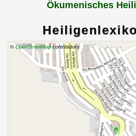
Ökumenisches Heili
Heiligenlexik
©
OpenStreetMap
contributors