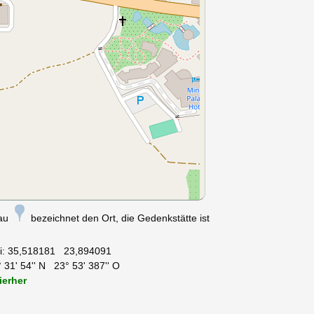
nau
bezeichnet den Ort, die Gedenkstätte ist
i:
35,518181 23,894091
 31' 54'' N 23° 53' 387'' O
ierher