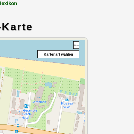
lexikon
-Karte
+
−
Kartenart wählen